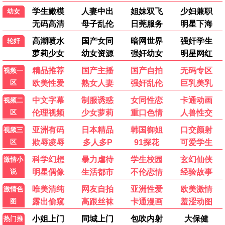
非份之罪国语
更新至04集
非份之罪粤语
更新至04集
🎤 最新综艺
大陆综艺
|
日韩综艺
|
欧美综艺
更新第01集
更新20260702
更新20260701
卧底厨神
中餐厅·南洋拾光季
小姐不熙娣
金喜泰,郑智善,权圣晙
黄晓明,王俊凯,昆凌
徐熙娣,派翠克
更新202606010
更新20260702三
更新20260702
妻子的浪漫旅行2026
喜欢你我也是 第六季
脱口秀和Ta的朋友们 第三季
秦昊,伊能静,李纯
内详
内详
更新260702
更新第02集
更新202600417
刘在街头第四季
偶像派遣工作
第三调解室
刘在石
银赫,金桐俊,李贤在
刘佳,小河,张嘉益
更新20260701
更新202509111
更新第05集