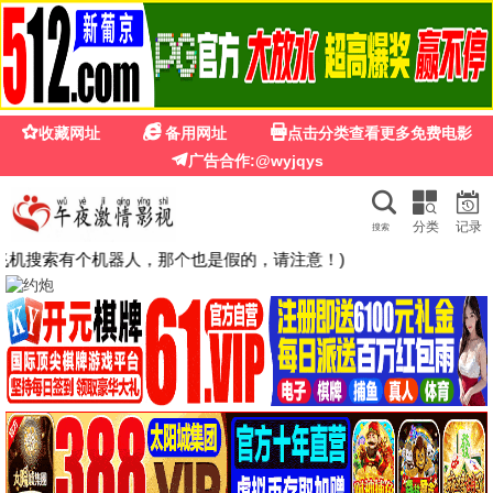
🎬
天龙
影院
首页
电影
电视剧
综艺
动漫
短剧
🔍
🔥 热播推荐
⟳ 换一换
全集
已完结
已完结
八零女配觉醒后，惹得竹马心乱颤
奶团被找回预知未来救全族
萌娃上山打猎养全家
内详
内详
内详
全集
已完结
已完结
乡村御兽神医
八岁铁汉怒带全村起飞
岛屿搜奇
内详
内详
内详