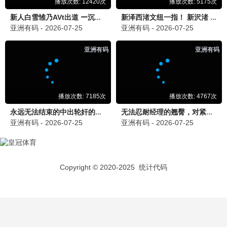
💬 观众留言板
已有
0
条留言
☆
☆
☆
☆
☆
评分：
选评分
✍️ 发布留言