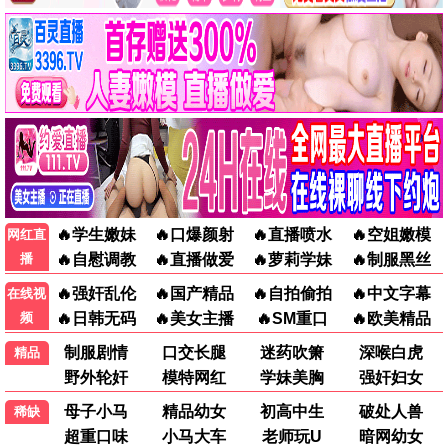
风口之上
我们愉快的好日子
谜探休格 第二季 Sugar Season 2
李磊,童飞,冷巴,林少阳
严贤京,尹仲勋,申正允
科林·法瑞尔,河镇,雷蒙德·李
更新至15集
更新至08集
更新至15集
暗金
克制升温
千香
内详
钟雅婷,陈圣亨,郑舒环
宋威龙,鞠婧祎,赵华为
更新至01集
更新至02集
更新至01集
致亲爱的丈夫~完美妻子的谎言~
The Loyalty Game
坠落就结束
田中丽奈,古川雄大
珍妮·古铁雷斯,杰里科·罗萨雷斯
宇垣美里,篠田麻里子,佐津川爱美
第一个男人
更新至139集
绝妙心灵 第二季 Brilliant Minds Season 2
全20集
处男老师的超级任务 Super Subbu
全7集
凶杀回环：帕里什站惨案 The Killings: Parrish Station
全6集
大码女孩的生存之道 第三季 Survival of the Thickest Season 3
全08集
欢腾的阿伦河
更新至06集