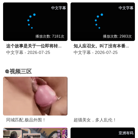
📺 最新电视剧
国产剧
|
香港剧
|
韩国剧
|
欧美剧
🎤 最新综艺
大陆综艺
|
日韩综艺
|
欧美综艺
🌸 最新动漫
国产动漫
|
日本动漫
|
欧美动漫