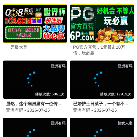
在线丘比特 กามเทพ ออนไลน์
10
🎤 综艺总榜单
淑女大学堂
1
我是隐藏款
2
我们是一家人 우리는 식구당
3
奇妙通告日
4
出轨旧情人：未完待续 Cheat: Unfinished Business
5
百万大歌星 百萬大歌星
6
7
贴地飞行：大何之路
8
六人聚集就是町内会 ろくにんよれば町内会
9
我们有歌 第二季
10