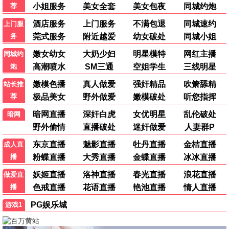
地球超新鲜 第二季
姊妹靓起来
生存王: 部落战争2
孙红雷,李乃文,郭京飞
梁赫群,于子育
金钟国,金炳万,陆俊叙
娱乐百分百 娛樂百分百
更新至20260702期
地球超新鲜 第二季
更新至20260703期
脱口秀和Ta的朋友们 第三季
更新至20260703期
开始推理吧 第四季
更新至20260703期
妻子的浪漫旅行2026
更新至20260703期
你好，星期六
更新至20260703期
中餐厅·南洋拾光季
更新至20260703期
半熟恋人 第五季
更新至20260706期
🌸 最新动漫