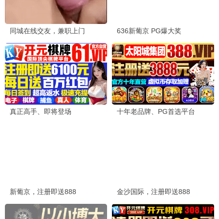
心声相予，岁岁相依
完结
听懂兽语，还怕凶案没目击者
完结
🎬 电影总榜单
搜寻 The Search
1
沿湾少年 The Bay Boy
2
中产阶级式疯狂 Folies bourgeoises
3
恶魔整容 Doctor Carver
4
蟹足
5
失婚老豆
6
Untitled Paul Fullerton Film
7
Fähre in den Tod
8