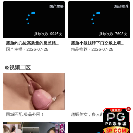
💬 观众留言板
已有
5
条留言
影
影迷小张
★★★★★
2026-07-02 14:30
星空影院的资源太丰富了！最近追的《末日地堡》第三季超好
看，推荐！
管理员：
感谢支持！我们会持续更新优质内容。
追
追剧达人
★★★★☆
2026-07-01 21:15
《千香》的服化道太绝了，宋威龙和鞠婧祎CP感满满，每周都
在等更新。
老
老影迷
★★★★★