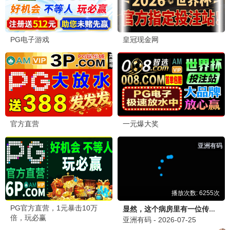
心声相予，岁岁相依
完结
听懂兽语，还怕凶案没目击者
完结
🎬 电影总榜单
搜寻 The Search
1
沿湾少年 The Bay Boy
2
中产阶级式疯狂 Folies bourgeoises
3
恶魔整容 Doctor Carver
4
蟹足
5
失婚老豆
6
Untitled Paul Fullerton Film
7
Fähre in den Tod
8