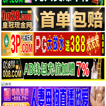
🎬 最新电影
动作片
|
喜剧片
|
爱情片
|
科幻片
|
剧情片
HD国语
全4集
HD中字
祭屋
遗弃之后
长尾豹马修 Marsupilami
庞祯祺,康依凡,张晶晶
内详
让·雷诺,菲利普·拉肖,贾梅尔·杜布兹
HD中字
HD中字
HD中字
伊万娜2022
Finding Emily
告知信 Gelbe Briefe
Caitlin Halderman,Jovarel Callum
安格瑞·赖斯,斯派克·费恩
厄兹居·纳马尔,坦苏·比切尔,Yusuf Akgün
TC中字
更新至20260702
更新至HD
戴高乐第1部分：自由法兰西
美凤有约
万米危机
安娜玛丽亚·沃特鲁梅,马修·卡索维茨,汤姆·米森
陈美凤
释小龙,伊科·乌艾斯
更新至第04集
更新HD
HD中字
一招一食
小妇人
棋盘上的向日葵
阎鹤祥
西尔莎·罗南,艾玛·沃森,弗洛伦丝·皮尤
坂口健太郎,渡边谦,佐佐木藏之介
奶奶的婚礼
更新至HD
玩具总动员5 Toy Story 5
HD中字