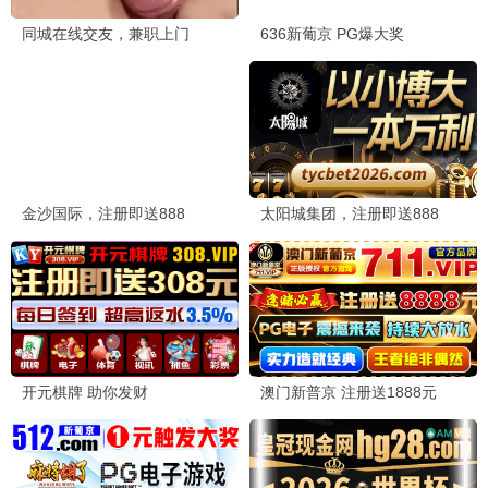
肆零肆：山茶花会开
最强潜龙在都市
凤鸣三生3：双生错
王皓祯＆谭盐盐＆卡戎
内详
白珩威＆曹曦月
完结
完结
完结
闪婚傅总，我带崽当团宠
都市无敌，我的身份藏不住了
云小姐专治傲娇
张君雅＆王阡惠
王炳翔＆马铭婕
业文＆彭瑶
完结
完结
完结
厂长家的纨绔被我收服了
从纨绔到镇北侯我统领天下
高校罗曼史
钟政＆曹嘉怡
董劭辉＆孙海云
苏语桐＆顾言
师尊仙逝，师娘请节哀
完结
我干殡葬那些年
完结
隐婚后我成了他的偏爱
完结
我那十年不见的发小
完结
错位新婚夜
完结
我才不当虐文女主
完结