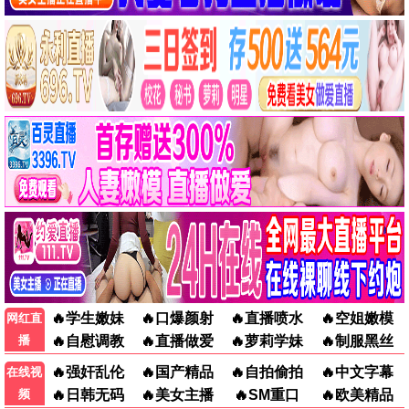
大伯：殤胎祭
HD
福尔摩斯小姐3 Enola Holmes 3
HD
Becoming Vera
HD
嘉陵江上
HD
庄蹻演义
HD
献给邪恶 악에 바쳐
HD
📺 最新电视剧
国产剧
|
香港剧
|
韩国剧
|
欧美剧
更新至01集
更新至77集
更新至06集
末日地堡 第三季 Silo Season 3
红色珍珠
恐怖角 Cape Fear
丽贝卡·弗格森,科曼,哈丽特·瓦尔特
朴真熙,李甫姫,李元宗
哈维尔·巴登,艾米·亚当斯,帕特里克·威尔森
更新至17集
更新至67集
更新至03集