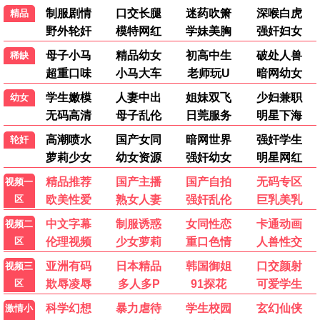
风口之上
我们愉快的好日子
谜探休格 第二季 Sugar Season 2
李磊,童飞,冷巴,林少阳
严贤京,尹仲勋,申正允
科林·法瑞尔,河镇,雷蒙德·李
更新至15集
更新至08集
更新至15集
暗金
克制升温
千香
内详
钟雅婷,陈圣亨,郑舒环
宋威龙,鞠婧祎,赵华为
更新至01集
更新至02集
更新至01集
致亲爱的丈夫~完美妻子的谎言~
The Loyalty Game
坠落就结束
田中丽奈,古川雄大
珍妮·古铁雷斯,杰里科·罗萨雷斯
宇垣美里,篠田麻里子,佐津川爱美
第一个男人
更新至139集
绝妙心灵 第二季 Brilliant Minds Season 2
全20集
处男老师的超级任务 Super Subbu
全7集
凶杀回环：帕里什站惨案 The Killings: Parrish Station
全6集
大码女孩的生存之道 第三季 Survival of the Thickest Season 3
全08集
欢腾的阿伦河
更新至06集